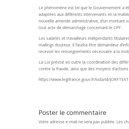
Le phénomène est tel que le Gouvernement a été
adaptées aux différents intervenants en la matiè
nouvelle amende administrative, d’un montant var
tout acte de démarchage concernant le CPF.
Les salariés et travailleurs indépendants titula
mailings douteux. Il faudra être demandeur d’in
recevoir les renseignements nécessaire à la mobi
La Loi prévoit en outre la coordination des dif
contre la fraude, ainsi que des moyens d’actions 
https://www.legifrance.gouv.fr/loda/id/JORFTE
Poster le commentaire
Votre adresse e-mail ne sera pas publiée.
Les ch