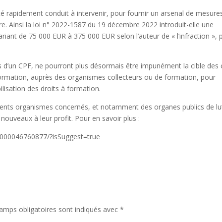
 rapidement conduit à intervenir, pour fournir un arsenal de mesure
re. Ainsi la loi n° 2022-1587 du 19 décembre 2022 introduit-elle une
iant de 75 000 EUR à 375 000 EUR selon l’auteur de « l’infraction », 
ires d’un CPF, ne pourront plus désormais être impunément la cible des
formation, auprès des organismes collecteurs ou de formation, pour
lisation des droits à formation.
férents organismes concernés, et notamment des organes publics de lu
nouveaux à leur profit. Pour en savoir plus :
XT000046760877/?isSuggest=true
amps obligatoires sont indiqués avec
*