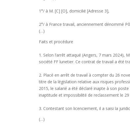
1°/ à M. [C] [O], domicilié [Adresse 3],
2°/ à France travail, anciennement dénommé Pôle
(…)
Faits et procédure
1. Selon l’arrêt attaqué (Angers, 7 mars 2024), M
société FF lunetier. Ce contrat de travail a été t
2. Placé en arrêt de travail à compter du 26 nov
titre de la législation relative aux risques profe
2015, le salarié a été déclaré inapte à son poste
inaptitude et impossibilité de reclassement le 
3. Contestant son licenciement, il a saisi la jurid
(…)