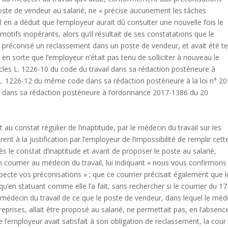
poste de vendeur au salarié, ne « précise aucunement les tâches
 en a déduit que l’employeur aurait dû consulter une nouvelle fois le
 motifs inopérants, alors qu’il résultait de ses constatations que le
s, préconisé un reclassement dans un poste de vendeur, et avait été t
 en sorte que l’employeur n’était pas tenu de solliciter à nouveau le
ticles L. 1226-10 du code du travail dans sa rédaction postérieure à
 1226-12 du même code dans sa rédaction postérieure à la loi n° 20
dans sa rédaction postérieure à l’ordonnance 2017-1386 du 20
u constat régulier de l’inaptitude, par le médecin du travail sur les
nt à la justification par l’employeur de l’impossibilité de remplir cett
ès le constat d’inaptitude et avant de proposer le poste au salarié,
n courrier au médecin du travail, lui indiquant « nous vous confirmons
pecte vos préconisations » ; que ce courrier précisait également que l
qu’en statuant comme elle l’a fait, sans rechercher si le courrier du 17
 médecin du travail de ce que le poste de vendeur, dans lequel le méd
reprises, allait être proposé au salarié, ne permettait pas, en l’absenc
 l’employeur avait satisfait à son obligation de reclassement, la cour