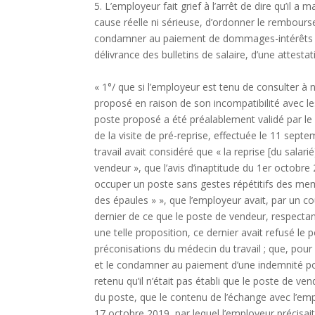
5. L’employeur fait grief à l’arrêt de dire qu’il 
cause réelle ni sérieuse, d’ordonner le rembour
condamner au paiement de dommages-intérêts pou
délivrance des bulletins de salaire, d’une attestati
« 1°/ que si l’employeur est tenu de consulter à n
proposé en raison de son incompatibilité avec les
poste proposé a été préalablement validé par le m
de la visite de pré-reprise, effectuée le 11 sep
travail avait considéré que « la reprise [du salarié
vendeur », que l’avis d’inaptitude du 1er octobre
occuper un poste sans gestes répétitifs des mem
des épaules » », que l’employeur avait, par un c
dernier de ce que le poste de vendeur, respectant
une telle proposition, ce dernier avait refusé le 
préconisations du médecin du travail ; que, pour 
et le condamner au paiement d’une indemnité pou
retenu qu’il n’était pas établi que le poste de ven
du poste, que le contenu de l’échange avec l’emplo
17 octobre 2019, par lequel l’employeur précisai