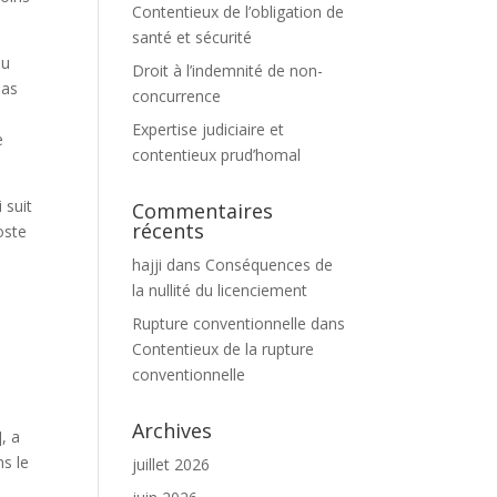
Contentieux de l’obligation de
santé et sécurité
du
Droit à l’indemnité de non-
pas
concurrence
Expertise judiciaire et
e
contentieux prud’homal
 suit
Commentaires
récents
oste
hajji
dans
Conséquences de
la nullité du licenciement
Rupture conventionnelle
dans
Contentieux de la rupture
conventionnelle
Archives
, a
ns le
juillet 2026