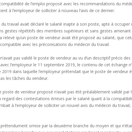
 la compatibilité de l’emploi proposé avec les recommandations du méd
tient à l’employeur de solliciter à nouveau l’avis de ce dernier.
 du travail avait déclaré le salarié inapte à son poste, apte à occuper
ns gestes répétitifs des membres supérieurs et sans gestes amenant
 a relevé qu’un poste de vendeur avait été proposé au salarié, que celu
as compatible avec les préconisations du médecin du travail.
 n’avait pas validé le poste de vendeur au vu d’un descriptif précis des
e avec l’employeur le 11 septembre 2019, le contenu de cet échange n’
re 2019 dans laquelle l’employeur prétendait que le poste de vendeur é
as les tâches du vendeur.
e le poste de vendeur proposé n’avait pas été préalablement validé par 
 regard des contestations émises par le salarié quant à la compatibili
bait à l’employeur de solliciter un nouvel avis du médecin du travail,
he prétendument omise par la deuxième branche du moyen et qui n’étai