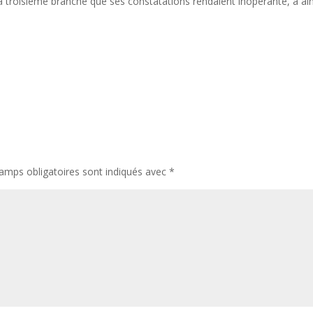
a troisième branche que ses constatations rendaient inopérante, a ain
amps obligatoires sont indiqués avec
*