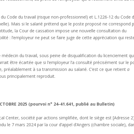
1 du Code du travail (risque non-professionnel) et L.1226-12 du Code 
nnelle). Mais si le salarié prétend que le poste proposé ne correspond 
ptitude, la Cour de cassation impose une nouvelle consultation du
bilité : l’employeur ne peut se faire juge de cette appréciation qui rest
e médecin du travail, sous peine de disqualification du licenciement qui
ait être écartée que si l’employeur l’a consulté précisément sur le p
le, préalablement à sa transmission au salarié. C’est ce que retient
a
ous principalement reproduit.
OBRE 2025 (pourvoi n° 24-41.641, publié au Bulletin)
l Center, société par actions simplifiée, dont le siège est [Adresse 2]
endu le 7 mars 2024 par la cour d’appel d’Angers (chambre sociale), da