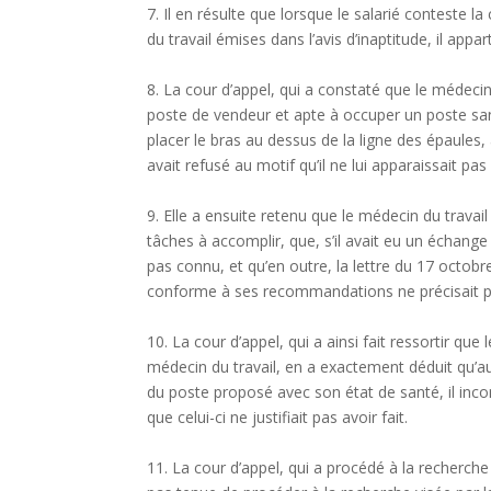
7. Il en résulte que lorsque le salarié conteste
du travail émises dans l’avis d’inaptitude, il appar
8. La cour d’appel, qui a constaté que le médecin
poste de vendeur et apte à occuper un poste sa
placer le bras au dessus de la ligne des épaules,
avait refusé au motif qu’il ne lui apparaissait p
9. Elle a ensuite retenu que le médecin du travail
tâches à accomplir, que, s’il avait eu un échang
pas connu, et qu’en outre, la lettre du 17 octob
conforme à ses recommandations ne précisait p
10. La cour d’appel, qui a ainsi fait ressortir qu
médecin du travail, en a exactement déduit qu’au
du poste proposé avec son état de santé, il incom
que celui-ci ne justifiait pas avoir fait.
11. La cour d’appel, qui a procédé à la recherc