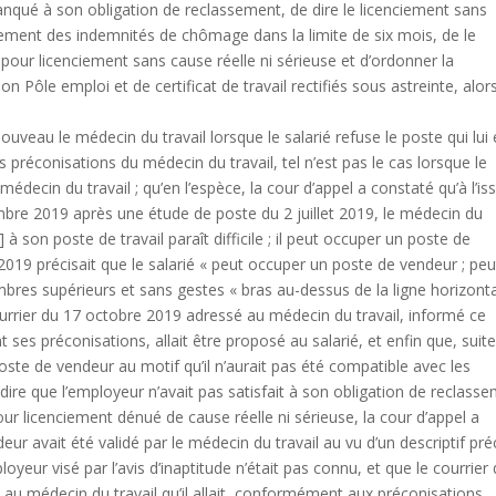
a manqué à son obligation de reclassement, de dire le licenciement sans
sement des indemnités de chômage dans la limite de six mois, de le
r licenciement sans cause réelle ni sérieuse et d’ordonner la
on Pôle emploi et de certificat de travail rectifiés sous astreinte, alors
ouveau le médecin du travail lorsque le salarié refuse le poste qui lui 
 préconisations du médecin du travail, tel n’est pas le cas lorsque le
édecin du travail ; qu’en l’espèce, la cour d’appel a constaté qu’à l’is
tembre 2019 après une étude de poste du 2 juillet 2019, le médecin du
] à son poste de travail paraît difficile ; il peut occuper un poste de
 2019 précisait que le salarié « peut occuper un poste de vendeur ; peu
bres supérieurs et sans gestes « bras au-dessus de la ligne horizont
ourrier du 17 octobre 2019 adressé au médecin du travail, informé ce
 ses préconisations, allait être proposé au salarié, et enfin que, suite
poste de vendeur au motif qu’il n’aurait pas été compatible avec les
dire que l’employeur n’avait pas satisfait à son obligation de reclass
r licenciement dénué de cause réelle ni sérieuse, la cour d’appel a
deur avait été validé par le médecin du travail au vu d’un descriptif pré
yeur visé par l’avis d’inaptitude n’était pas connu, et que le courrier
t au médecin du travail qu’il allait, conformément aux préconisations